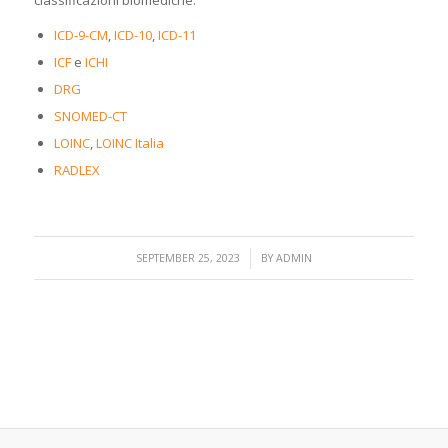
classificazioni biomediche:
ICD-9-CM
,
ICD-10
,
ICD-11
ICF
e
ICHI
DRG
SNOMED-CT
LOINC
,
LOINC Italia
RADLEX
/
SEPTEMBER 25, 2023
BY
ADMIN