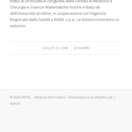
tratta di un’iniziativa congiunta delle Facoltà di Medicina e
Chirurgia e Scienze Matematiche Fisiche e Naturali
dell’Università di Udine, in cooperazione con l’Agenzia
Regionale della Sanità e INSIEL s.p.a.. Le lezioni inizieranno in
autunno.
/
AUGUST 26, 2008
BY
ADMIN
© 2026 MITEL – Medical Informatics, Telemedicine & eHealth Lab |
Admin