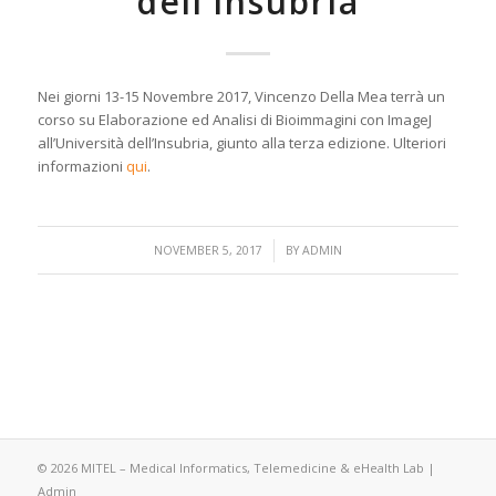
dell’Insubria
Nei giorni 13-15 Novembre 2017, Vincenzo Della Mea terrà un
corso su Elaborazione ed Analisi di Bioimmagini con ImageJ
all’Università dell’Insubria, giunto alla terza edizione. Ulteriori
informazioni
qui
.
/
NOVEMBER 5, 2017
BY
ADMIN
© 2026 MITEL – Medical Informatics, Telemedicine & eHealth Lab |
Admin