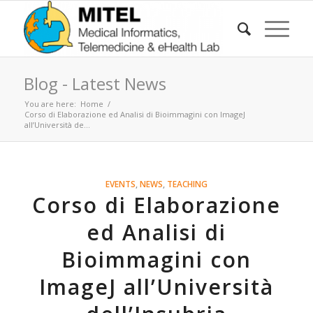
Blog - Latest News
You are here:
Home
/
Corso di Elaborazione ed Analisi di Bioimmagini con ImageJ
all’Università de...
EVENTS
,
NEWS
,
TEACHING
Corso di Elaborazione
ed Analisi di
Bioimmagini con
ImageJ all’Università