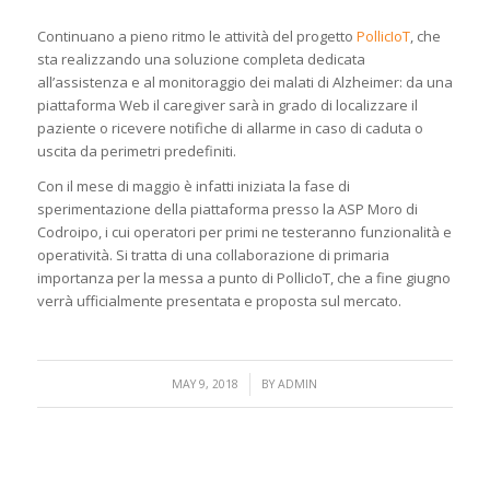
Continuano a pieno ritmo le attività del progetto
PollicIoT
, che
sta realizzando una soluzione completa dedicata
all’assistenza e al monitoraggio dei malati di Alzheimer: da una
piattaforma Web il caregiver sarà in grado di localizzare il
paziente o ricevere notifiche di allarme in caso di caduta o
uscita da perimetri predefiniti.
Con il mese di maggio è infatti iniziata la fase di
sperimentazione della piattaforma presso la ASP Moro di
Codroipo, i cui operatori per primi ne testeranno funzionalità e
operatività. Si tratta di una collaborazione di primaria
importanza per la messa a punto di PollicIoT, che a fine giugno
verrà ufficialmente presentata e proposta sul mercato.
/
MAY 9, 2018
BY
ADMIN