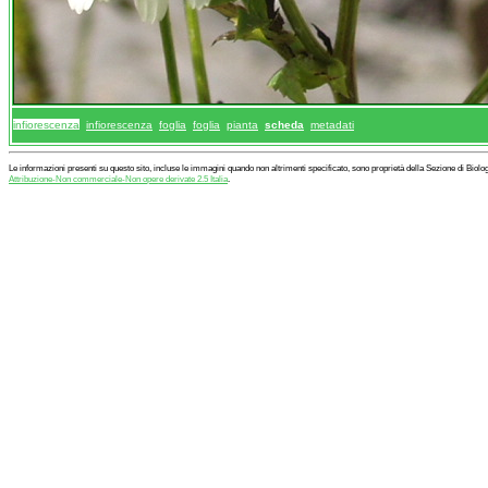
infiorescenza
infiorescenza
foglia
foglia
pianta
scheda
metadati
Le informazioni presenti su questo sito, incluse le immagini quando non altrimenti specificato, sono proprietà della Sezione di Biol
Attribuzione-Non commerciale-Non opere derivate 2.5 Italia
.