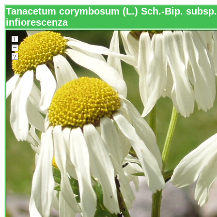
Tanacetum corymbosum (L.) Sch.-Bip. subsp
infiorescenza