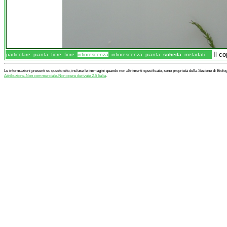
Il c
particolare
pianta
fiore
fiore
infiorescenza
infiorescenza
pianta
scheda
metadati
Le informazioni presenti su questo sito, incluse le immagini quando non altrimenti specificato, sono proprietà della Sezione di Biol
Attribuzione-Non commerciale-Non opere derivate 2.5 Italia
.