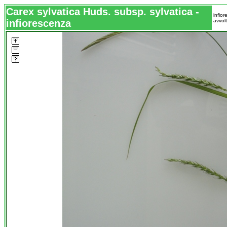
Carex sylvatica Huds. subsp. sylvatica -
infio
infiorescenza
avvol