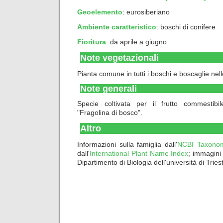
Geoelemento
:
eurosiberiano
Ambiente caratteristico
:
boschi di conifere
Fioritura
: da aprile a giugno
Note vegetazionali
Pianta comune in tutti i boschi e boscaglie nel
Note generali
Specie coltivata per il frutto commestibi
"Fragolina di bosco".
Altro
Informazioni sulla famiglia dall'
NCBI Taxono
dall'
International Plant Name Index
; immagini
Dipartimento di Biologia dell'università di Tries