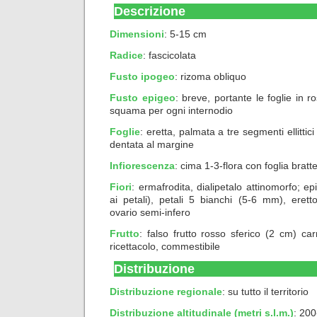
Descrizione
Dimensioni
: 5-15 cm
Radice
: fascicolata
Fusto ipogeo
: rizoma obliquo
Fusto epigeo
: breve, portante le foglie in r
squama per ogni internodio
Foglie
: eretta, palmata a tre segmenti ellittici 
dentata al margine
Infiorescenza
: cima 1-3-flora con foglia bratt
Fiori
: ermafrodita, dialipetalo attinomorfo; ep
ai petali), petali 5 bianchi (5-6 mm), eretto-
ovario semi-infero
Frutto
: falso frutto rosso sferico (2 cm) c
ricettacolo, commestibile
Distribuzione
Distribuzione regionale
: su tutto il territorio
Distribuzione altitudinale (metri s.l.m.)
: 200