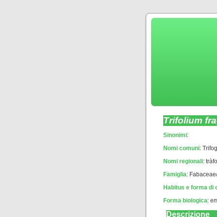
Trifolium fr
Sinonimi
:
Nomi comuni
: Trifo
Nomi regionali
: tràfo
Famiglia
: Fabaceae
Habitus e forma di 
Forma biologica
:
em
Descrizione