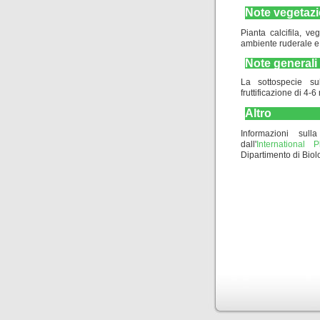
Note vegetazi
Pianta calcifila, ve
ambiente ruderale e
Note generali
La sottospecie su
fruttificazione di 4-
Altro
Informazioni sulla
dall'
International
Dipartimento di Biolo