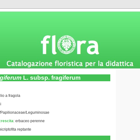
agiferum
L. subsp. fragiferum
glio a fragola
i
/Papilionaceae/Leguminosae
crescita
:
erbaceo perenne
icriptofita reptante