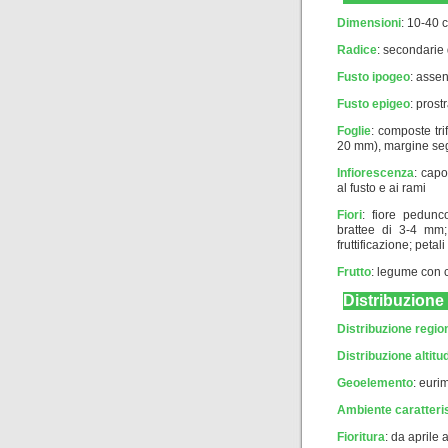
Dimensioni
: 10-40 
Radice
: secondarie
Fusto ipogeo
: asse
Fusto epigeo
: prost
Foglie
: composte tri
20 mm), margine se
Infiorescenza
: capo
al fusto e ai rami
Fiori
: fiore pedunc
brattee di 3-4 mm;
fruttificazione; petali
Frutto
: legume con 
Distribuzione
Distribuzione regio
Distribuzione altitud
Geoelemento
:
euri
Ambiente caratteri
Fioritura
: da aprile 