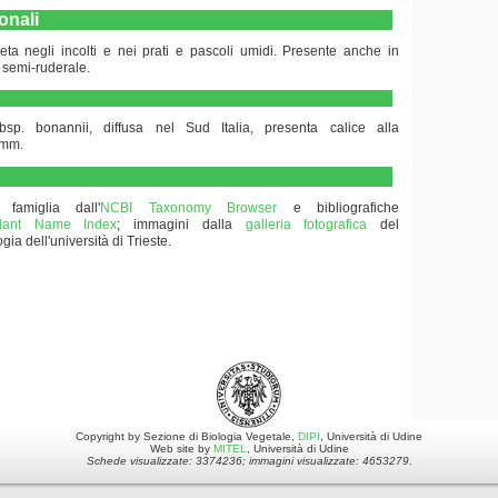
onali
geta negli incolti e nei prati e pascoli umidi. Presente anche in
 semi-ruderale.
bsp. bonannii, diffusa nel Sud Italia, presenta calice alla
6 mm.
 famiglia dall'
NCBI Taxonomy Browser
e bibliografiche
 Plant Name Index
; immagini dalla
galleria fotografica
del
gia dell'università di Trieste.
Copyright by Sezione di Biologia Vegetale,
DIPI
, Università di Udine
Web site by
MITEL
, Università di Udine
Schede visualizzate: 3374236; immagini visualizzate: 4653279
.