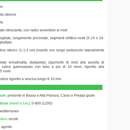
cm
 da stolone
nte
rato-strisciante, con radici avventizie ai nodi
fogliate, lungamente picciolate, segmenti ellittico-ovati (5-14 x 10-
ghettato
lino sferico (1-1,4 cm) inserito con lungo peduncolo lateralmente
olato ermafrodita, dialipetalo zigomorfo (6 mm) alla ascella di
 calice gamosepalo con tubo a più di 10 nervi, rigonfio alla
 5 rosei
calice rigonfio a vescica lungo 8-10 mm
nale
: presente in Bassa e Alta Pianura, Carso e Prealpi giulie
inale (metri s.l.m.)
: 0-800 (1200)
mediterraneo
stico
:
incolti
a agosto