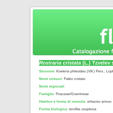
Rostraria cristata
(L.) Tzvelev s
Sinonimi
: Koeleria phleoides (Vill.) Pers.; Lo
Nomi comuni
: Paléo cristato
Nomi regionali
:
Famiglia
: Poaceae/Gramineae
Habitus e forma di crescita
:
erbaceo annuo
Forma biologica
:
terofita cespitosa