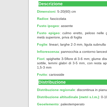
Descrizione
Dimensioni
: 5-20(60) cm
Radice
: fascicolata
Fusto ipogeo
: assente
Fusto epigeo
: culmo eretto, peloso nelle g
metà superiore, priva di foglia
Foglie
: lineari, larghe 2-3 mm, ligula subnull
Infiorescenza
: pannocchia a contorno lanceol
Fiori
: spighette 3-5flore di 3-6 mm; glume dise
sottile, lemmi glabri di 3-5 mm, con resta api
1,5-3 mm
Frutto
: cariosside
Distribuzione
Distribuzione regionale
: discontinua in pian
Distribuzione altitudinale (metri s.l.m.)
: 0-
Geoelemento
:
paleotemperato